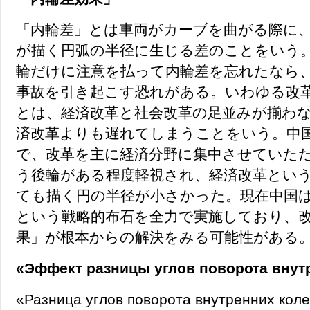
「内輪差」とは車両がカーブを曲がる際に
が描く円弧の半径に生じる差のことをいう
輪だけに注意を払って内輪差を忘れたなら
事故を引き起こす恐れがある。いわゆる改
とは、経済改革と社会改革の足並みが揃わ
済改革よりも遅れてしまうことをいう。中
で、改革を主に経済分野に集中させていた
う後輪がある程度軽視され、経済改革とい
ても描く円の半径が小さかった。現在中国
という戦略的布石を全力で実施しており、
果」が根本からの解決をみる可能性がある
«Эффект разницы углов поворота внут
«Разница углов поворота внутренних кол