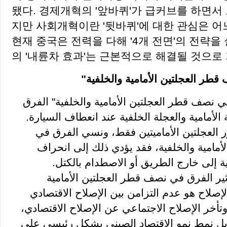
됐다. 경제개혁의 '앞바퀴'가 급커브를 하면서
지만 사회개혁이란 '뒷바퀴'에 대한 관심은 어
현재 중국은 전력을 다해 '4개 전면'의 전략을
의 '내륜차 효과'는 근본적으로 해결될 것으로
"قطر العجلتين الأمامية والخلفية
في نصف قطر العجلتين الأمامية والخلفية" الفرق
لأمامية والعجلة الخلفية عند انعطاف السيارة
ور العجلتين الأماميتين فقط، ونسي الفرق في
مامية والخلفية، فقد يؤدي ذلك إلى انحراف
فية إلى خارج الطريق أو الاصطدام بالكتل
ير الفرق في نصف قطر العجلتين الأمامية
لإصلاح هو عدم التزامن بين الإصلاح الاقتصادي
 وتأخر الإصلاح الاجتماعي عن الإصلاح الاقتصادي
ل نمط نمو الاقتصاد الصيني بشكل رئيسي على