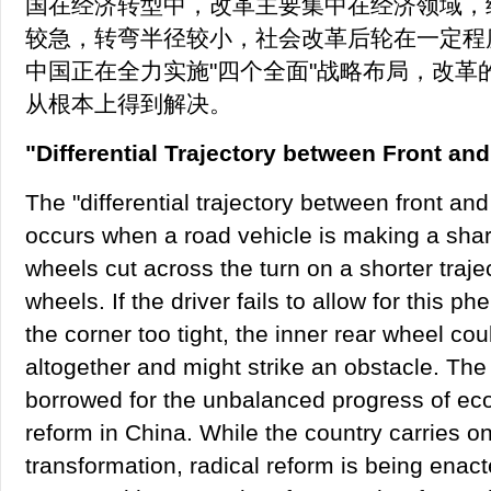
国在经济转型中，改革主要集中在经济领域，
较急，转弯半径较小，社会改革后轮在一定程
中国正在全力实施"四个全面"战略布局，改革的
从根本上得到解决。
"Differential Trajectory between Front an
The "differential trajectory between front an
occurs when a road vehicle is making a shar
wheels cut across the turn on a shorter trajec
wheels. If the driver fails to allow for this
the corner too tight, the inner rear wheel co
altogether and might strike an obstacle. Th
borrowed for the unbalanced progress of ec
reform in China. While the country carries o
transformation, radical reform is being enac