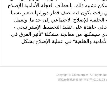
مكن تشبيه ذلك، بانعطاف العجلة الأمامية للإصلاح
ي وقت يكون فيه نصف قطر دورانها صغير نسبيا
ة الخلفية للإصلاح الاجتماعي إلى حد ما. وتعمل
لحالي جاهدة على تنفيذ التخطيط الإستراتيجي
"ذي سيمكنها من معالجة مشكلة "تأثير الفرق في
أمامية والخلفية" في عملية الإصلاح بشكل
Copyright © China.org.cn. All Ri
网络传播视听节目许可证号:0105123 京公网